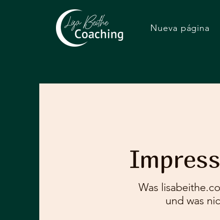
Nueva página
Impres
Was lisabeithe.c
und was nic