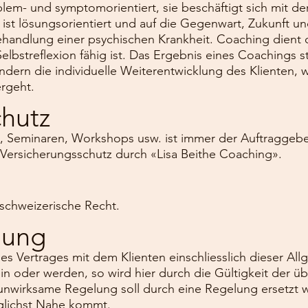
blem- und symptomorientiert, sie beschäftigt sich mit d
st lösungsorientiert und auf die Gegenwart, Zukunft und
 Behandlung einer psychischen Krankheit. Coaching die
lbstreflexion fähig ist. Das Ergebnis eines Coachings st
dern die individuelle Weiterentwicklung des Klienten, 
ergeht.
chutz
, Seminaren, Workshops usw. ist immer der Auftraggeb
ersicherungsschutz durch «Lisa Beithe Coaching».
s schweizerische Recht.
mung
es Vertrages mit dem Klienten einschliesslich dieser 
in oder werden, so wird hier durch die Gültigkeit der 
 unwirksame Regelung soll durch eine Regelung ersetzt w
glichst Nahe kommt.