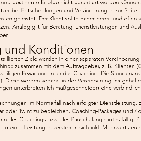
st und bestimmte Erfolge nicht garantiert werden könne
ützer bei Entscheidungen und Veränderungen zur Seite –
ten geleistet. Der Klient sollte daher bereit und offen se
tzen. Analog gilt für Beratung, Dienstleistungen und Aus
ber.
 und Konditionen
aillierten Ziele werden in einer separaten Vereinbarung
ching» zusammen mit dem Auftraggeber, z. B. Klienten (
eweiligen Erwartungen an das Coaching. Die Stundenansä
). Diese werden separat in der Vereinbarung festgehalt
ngen unterbreiten ich maßgeschneidert eine verbindliche 
echnungen im Normalfall nach erfolgter Dienstleistung, 
 bar oder Twint zu begleichen. Coaching-Packages und /
inn des Coachings bzw. des Pauschalangebotes fällig. P
ise meiner Leistungen verstehen sich inkl. Mehrwertsteuer